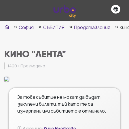
София
СЪБИТИЯ
Представления
Кин
КИНО "ЛЕНТА"
1420+
Прегледано
За това събитие не могат да бъдат
закупени билети, тъй като те са
изчерпани или събитието е отминало.
Локация
:
Кино Влайкова