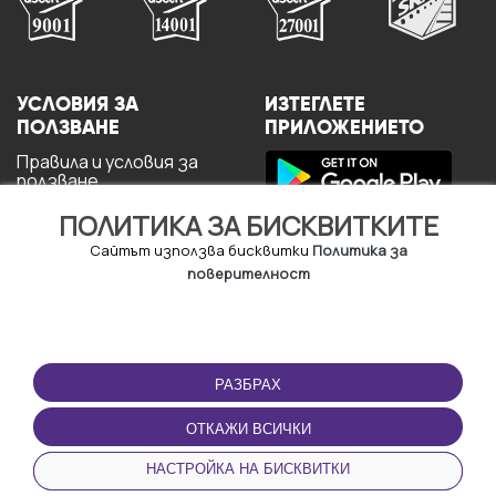
УСЛОВИЯ ЗА
ИЗТЕГЛЕТЕ
ПОЛЗВАНЕ
ПРИЛОЖЕНИЕТО
Правила и условия за
ползване
Политика за
ПОЛИТИКА ЗА БИСКВИТКИТЕ
поверителност
Политика за кукита
Сайтът използва бисквитки
Политика за
За потребителите
поверителност
РАЗБРАХ
ОТКАЖИ ВСИЧКИ
© Copyright - URBO 2026
НАСТРОЙКА НА БИСКВИТКИ