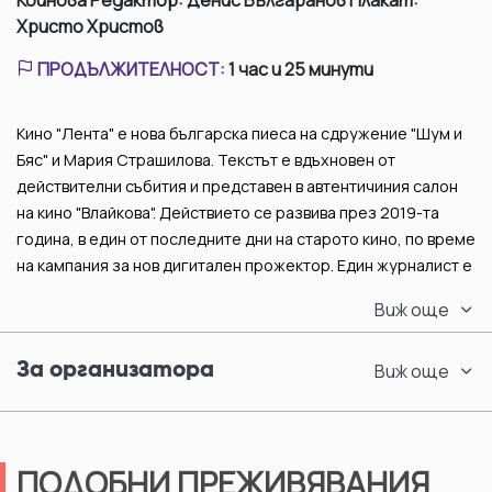
Койнова Редактор: Денис Българанов Плакат:
Христо Христов
ПРОДЪЛЖИТЕЛНОСТ
:
1 час и 25 минути
Кино "Лента" е нова българска пиеса на сдружение "Шум и
Бяс" и Мария Страшилова. Текстът е вдъхновен от
действителни събития и представен в автентичиния салон
на кино "Влайкова". Действието се развива през 2019-та
година, в един от последните дни на старото кино, по време
на кампания за нов дигитален прожектор. Един журналист е
по следите на първата си професионална статия, но
Виж още
единственото, на което са натъква, е забрава и отишли си
свидетели. През погледа на трима работещи в киното
За организатора
Виж още
млади хора и историите, които те са чували, той се опитва
да нареди пъзела.
ПОДОБНИ ПРЕЖИВЯВАНИЯ