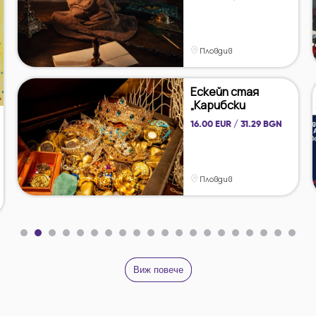
Пловдив
Ескейп стая
„Карибски
пирати: ...
16.00 EUR / 31.29 BGN
Пловдив
Виж повече