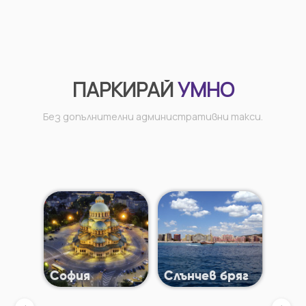
ПАРКИРАЙ
УМНО
Без допълнителни административни такси.
София
Слънчев бряг