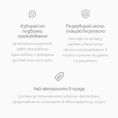
Избирай от
Резервирай лесно,
подбрани
плащай безопасно
преживявания
Наслади се на бърз,
За твоята сигурност,
удобен и безопасен
URBO Vibe работи
процес на резервация, в
единствено с доверени
който личните ти данни
доставчици на услуги.
са защитени.
Най-актуалното в града
Достъп до популярните събития, фестивали,
представления и концерти в твоя град този сезон.