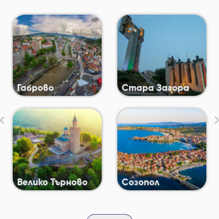
Габрово
Стара Загора
‹
Велико Търново
Созопол