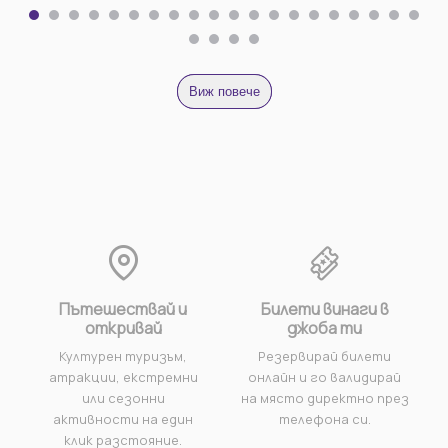
Виж повече
Пътешествай и
Билети винаги в
откривай
джоба ти
Културен туризъм,
Резервирай билети
атракции, екстремни
онлайн и го валидирай
или сезонни
на място директно през
активности на един
телефона си.
клик разстояние.