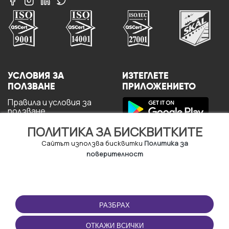
УСЛОВИЯ ЗА
ИЗТЕГЛЕТЕ
ПОЛЗВАНЕ
ПРИЛОЖЕНИЕТО
Правила и условия за
ползване
Политика за
ПОЛИТИКА ЗА БИСКВИТКИТЕ
поверителност
Политика за кукита
Сайтът използва бисквитки
Политика за
За потребителите
поверителност
РАЗБРАХ
ОТКАЖИ ВСИЧКИ