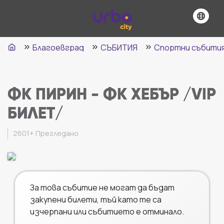
Благоевград
СЪБИТИЯ
Спортни събити
ФК ПИРИН - ФК ХЕБЪР /VIP
БИЛЕТ/
2601+
Прегледано
За това събитие не могат да бъдат
закупени билети, тъй като те са
изчерпани или събитието е отминало.