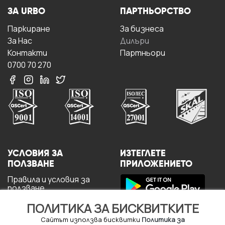
ЗА URBO
ПАРТНЬОРСТВО
Паркиране
За бизнесa
За Hас
Дилъри
Контакти
Партньори
0700 70 270
УСЛОВИЯ ЗА
ИЗТЕГЛЕТЕ
ПОЛЗВАНЕ
ПРИЛОЖЕНИЕТО
Правила и условия за
ползване
Политика за
ПОЛИТИКА ЗА БИСКВИТКИТЕ
поверителност
Политика за кукита
Сайтът използва бисквитки
Политика за