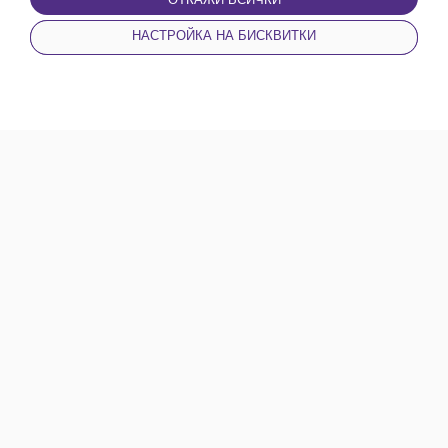
НАСТРОЙКА НА БИСКВИТКИ
НАЧАЛО
НОВИНИ
КАТЕГОРИИ
ПРОФИЛ
Билет Експозиция
1 EUR - 5 EUR
1.96 BGN - 9.78 BGN
Пловдив