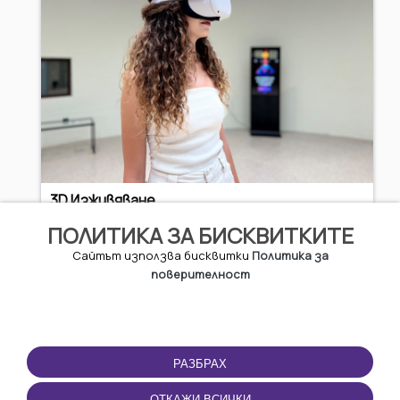
3D Изживяване
ПОЛИТИКА ЗА БИСКВИТКИТЕ
5.11 EUR / 9.99 BGN
Сайтът използва бисквитки
Политика за
поверителност
Казанлък
РАЗБРАХ
ОТКАЖИ ВСИЧКИ