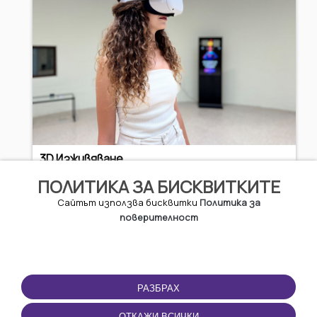
3D Изживяване
ПОЛИТИКА ЗА БИСКВИТКИТЕ
5.11 EUR / 9.99 BGN
Сайтът използва бисквитки
Политика за
поверителност
Казанлък
РАЗБРАХ
ОТКАЖИ ВСИЧКИ