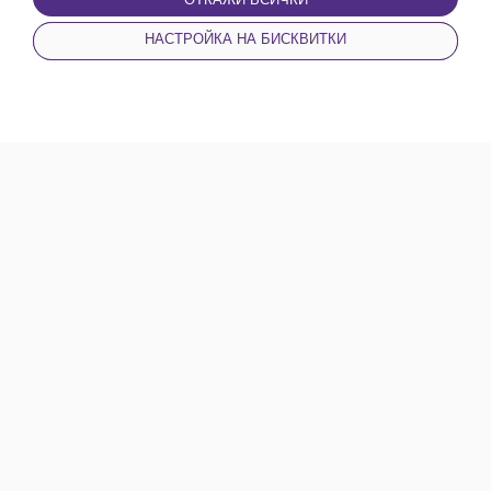
НАСТРОЙКА НА БИСКВИТКИ
НАЧАЛО
НОВИНИ
КАТЕГОРИИ
ПРОФИЛ
Билет Експозиция
1 EUR - 5 EUR
1.96 BGN - 9.78 BGN
Пловдив