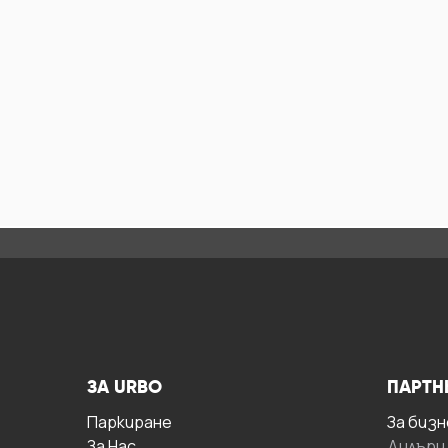
ЗА URBO
ПАРТН
Паркиране
За бизн
За Hас
Дилъри