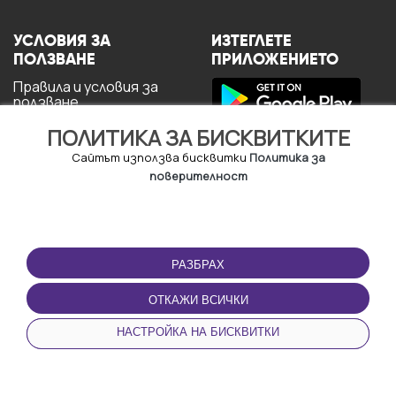
УСЛОВИЯ ЗА
ИЗТЕГЛЕТЕ
ПОЛЗВАНЕ
ПРИЛОЖЕНИЕТО
Правила и условия за
ползване
Политика за
ПОЛИТИКА ЗА БИСКВИТКИТЕ
поверителност
Политика за кукита
Сайтът използва бисквитки
Политика за
За потребителите
поверителност
РАЗБРАХ
ОТКАЖИ ВСИЧКИ
© Copyright - URBO 2026
НАСТРОЙКА НА БИСКВИТКИ