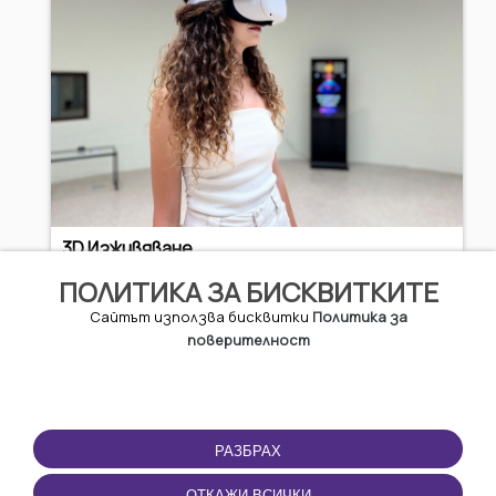
3D Изживяване
ПОЛИТИКА ЗА БИСКВИТКИТЕ
5.11 EUR / 9.99 BGN
Сайтът използва бисквитки
Политика за
поверителност
Казанлък
РАЗБРАХ
ОТКАЖИ ВСИЧКИ