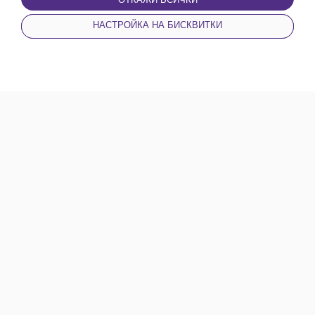
НАСТРОЙКА НА БИСКВИТКИ
НАЧАЛО
НОВИНИ
КАТЕГОРИИ
ПРОФИЛ
Билет Експозиция
1 EUR - 5 EUR
1.96 BGN - 9.78 BGN
Пловдив