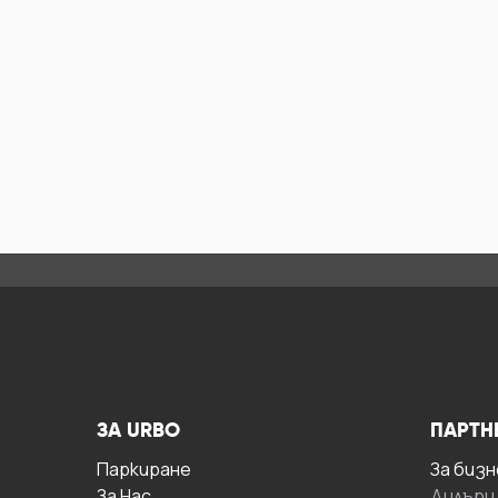
ЗА URBO
ПАРТН
Паркиране
За бизн
За Hас
Дилъри