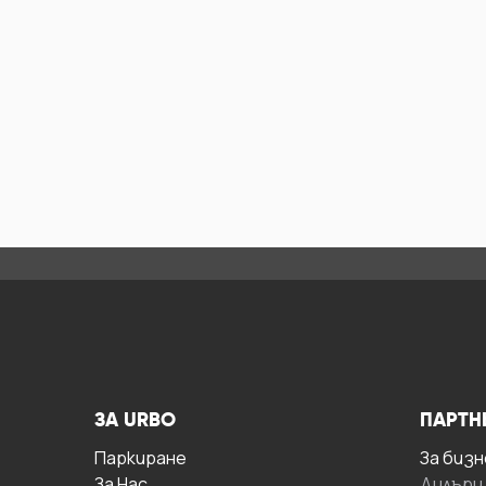
ЗА URBO
ПАРТН
Паркиране
За бизн
За Hас
Дилъри