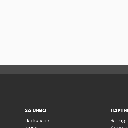
ЗА URBO
ПАРТН
Паркиране
За бизн
За Hас
Дилъри