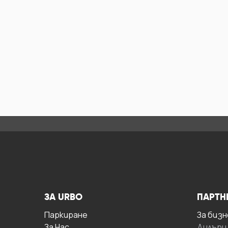
ЗА URBO
ПАРТН
Паркиране
За бизн
За Hас
Дилъри