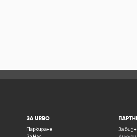
ЗА URBO
ПАРТН
Паркиране
За бизн
За Hас
Дилъри