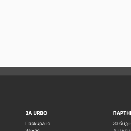
ЗА URBO
ПАРТН
Паркиране
За бизн
За Hас
Дилъри