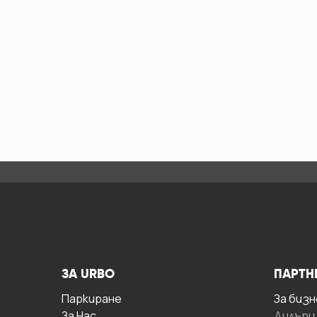
ЗА URBO
ПАРТН
Паркиране
За бизн
За Hас
Дилъри