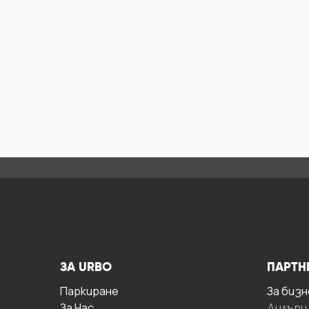
ЗА URBO
ПАРТН
Паркиране
За бизн
За Hас
Дилъри