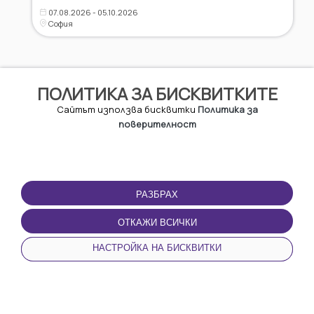
07.08.2026 - 05.10.2026
София
ПОЛИТИКА ЗА БИСКВИТКИТЕ
Сайтът използва бисквитки
Политика за
поверителност
РАЗБРАХ
ЗА URBO
ПАРТНЬОРСТВО
ОТКАЖИ ВСИЧКИ
Паркиране
За бизнесa
За Hас
НАСТРОЙКА НА БИСКВИТКИ
Дилъри
Контакти
Партньори
0700 70 270
НАЧАЛО
НОВИНИ
КАТЕГОРИИ
ПРОФИЛ