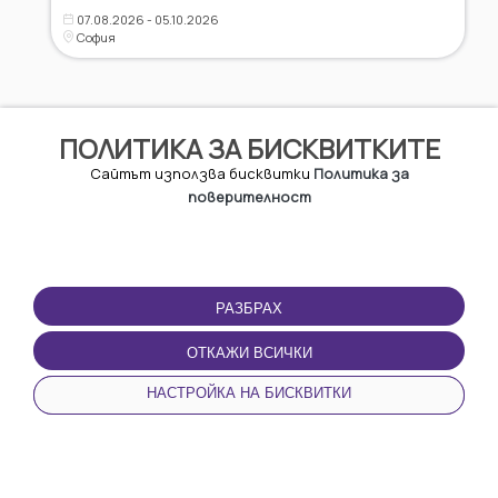
07.08.2026 - 05.10.2026
София
ПОЛИТИКА ЗА БИСКВИТКИТЕ
Сайтът използва бисквитки
Политика за
поверителност
РАЗБРАХ
ЗА URBO
ПАРТНЬОРСТВО
ОТКАЖИ ВСИЧКИ
Паркиране
За бизнесa
За Hас
НАСТРОЙКА НА БИСКВИТКИ
Дилъри
Контакти
Партньори
0700 70 270
НАЧАЛО
НОВИНИ
КАТЕГОРИИ
ПРОФИЛ