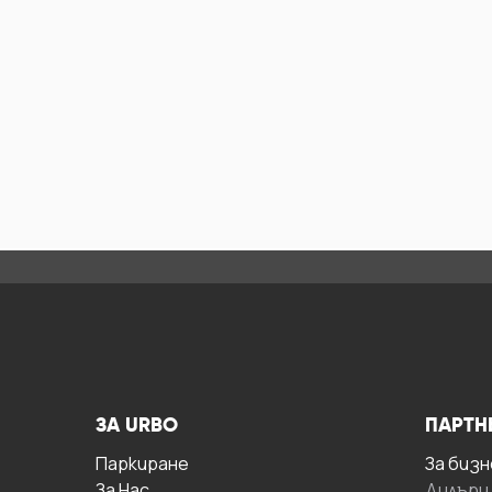
ЗА URBO
ПАРТН
Паркиране
За бизн
За Hас
Дилъри