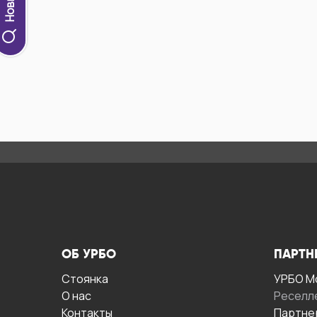
ОБ УРБО
ПАРТН
Стоянка
УРБО М
О нас
Реселл
Контакты
Партне