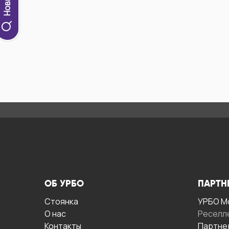
ОБ УРБО
ПАРТН
Стоянка
УРБО М
О нас
Реселл
Контакты
Партне