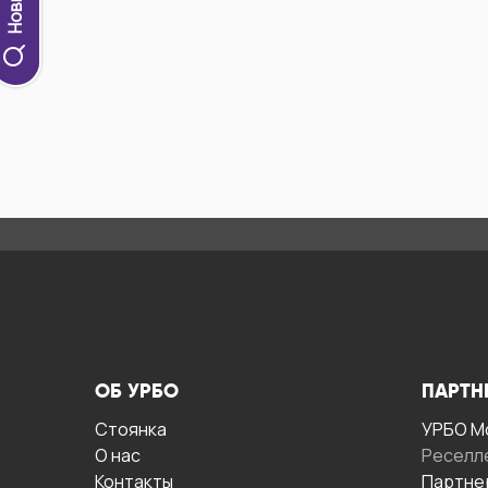
ОБ УРБО
ПАРТН
Стоянка
УРБО М
О нас
Реселл
Контакты
Партне