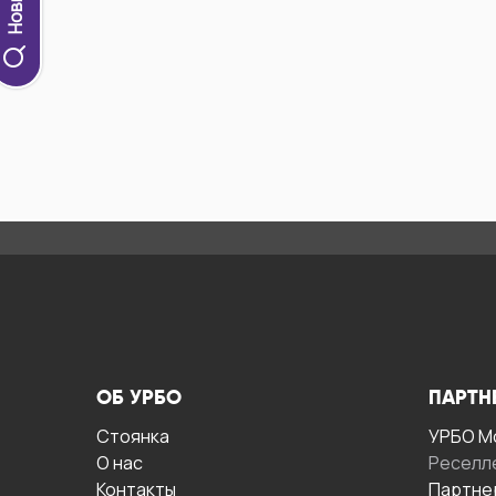
ОБ УРБО
ПАРТН
Стоянка
УРБО М
О нас
Реселл
Контакты
Партне