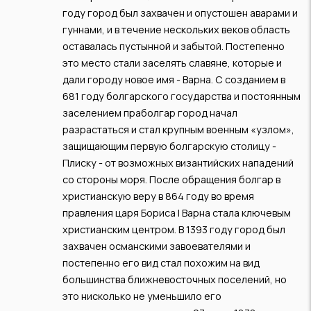
году город был захвачен и опустошен аварами и
гуннами, и в течение нескольких веков область
оставалась пустынной и забытой. Постепенно
это место стали заселять славяне, которые и
дали городу новое имя - Варна. С созданием в
681 году болгарского государства и постоянным
заселением праболгар город начал
разрастаться и стал крупным военным «узлом»,
защищающим первую болгарскую столицу -
Плиску - от возможных византийских нападений
со стороны моря. После обращения болгар в
христианскую веру в 864 году во время
правления царя Бориса I Варна стала ключевым
христианским центром. В 1393 году город был
захвачен османскими завоевателями и
постепенно его вид стал похожим на вид
большинства ближневосточных поселений, но
это нисколько не уменьшило его