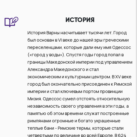
ИСТОРИЯ
История Варны насчитывает тысячи лет. Город
был основан в VІ веке до нашей эры греческими
переселенцами, которые дали ему имя Одессос
(«город у воды»). Спустя годы город попал в
границы Македонской империи под управлением
Александра Македонского и стал
экономическим и культурным центром. В XV веке
город был окончательно присоединен к Римской
империи и стал ключевым портом провинции
Мизия. Одессос сумел отстоять относительную
независимость своего управления в эти годы, а
памятью об этом времени служат построенные
римлянами огромные и богато украшенные
теплые бани - Римские термы, которые стали
четвертыми по величине во всей Европе. В 624