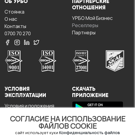
ОБ УРБО
ПАРТНЕРСКИЕ
ОТНОШЕНИЯ
Стоянка
УРБО Мой Бизнес
О нас
Реселлеры
Контакты
Партнеры
0700 70 270
УСЛОВИЯ
СКАЧАТЬ
ЭКСПЛУАТАЦИИ
ПРИЛОЖЕНИЕ
Условия и положения
Политика
конфиденциальности
СОГЛАСИЕ НА ИСПОЛЬЗОВАНИЕ
Политика в отношении
ФАЙЛОВ COOKIE
файлов cookie
сайт использует куки
Конфиденциальность файлов
Пользовательское