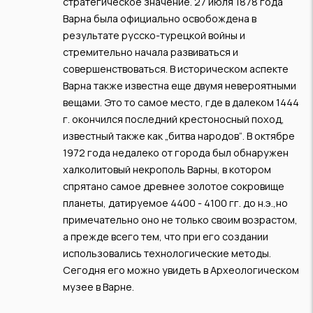
стратегическое значение. 27 июля 1878 года
Варна была официально освобождена в
результате русско-турецкой войны и
стремительно начала развиваться и
совершенствоваться. В историческом аспекте
Варна также известна еще двумя невероятными
вещами. Это то самое место, где в далеком 1444
г. окончился последний крестоносный поход,
известный также как „битва народов“. В октябре
1972 года недалеко от города был обнаружен
халколитовый некрополь Варны, в котором
спрятано самое древнее золотое сокровище
планеты, датируемое 4400 - 4100 гг. до н.э.,но
примечательно оно не только своим возрастом,
а прежде всего тем, что при его создании
использовались технологические методы.
Сегодня его можно увидеть в Археологическом
музее в Варне.