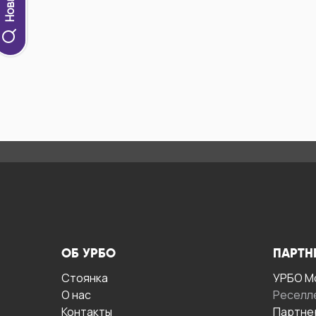
ОБ УРБО
ПАРТН
Стоянка
УРБО М
О нас
Реселл
Контакты
Партне