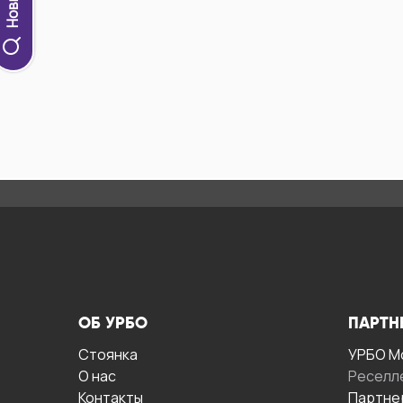
ОБ УРБО
ПАРТН
Стоянка
УРБО М
О нас
Реселл
Контакты
Партне