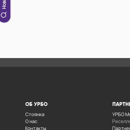
ОБ УРБО
ПАРТН
Стоянка
УРБО М
О нас
Реселл
Контакты
Партне