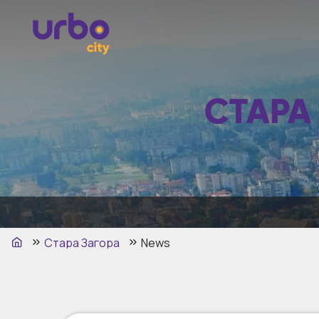
СТАРА
Стара Загора
News