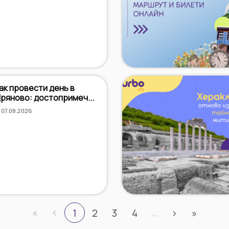
ак провести день в
ряново: достопримеч...
07.08.2026
«
‹
…
1
2
3
4
›
»