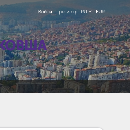
Войти
регистр
RU
EUR
 КОВША