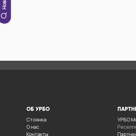
ОБ УРБО
ПАРТН
Стоянка
УРБО М
О нас
Реселл
Контакты
Партне