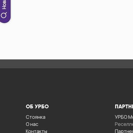
ОБ УРБО
ПАРТН
Стоянка
УРБО М
О нас
Реселл
Контакты
Партне