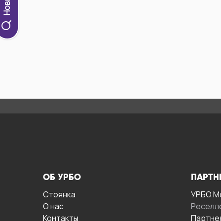
ОБ УРБО
ПАРТН
Стоянка
УРБО М
О нас
Реселл
Контакты
Партне