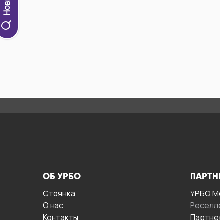
ОБ УРБО
ПАРТН
Стоянка
УРБО М
О нас
Реселл
Контакты
Партне