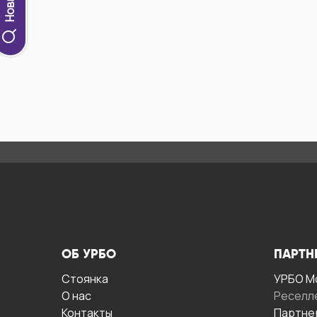
ОБ УРБО
ПАРТН
Стоянка
УРБО М
О нас
Реселл
Контакты
Партне