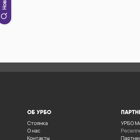
ОБ УРБО
ПАРТН
Стоянка
УРБО М
О нас
Реселл
Контакты
Партне