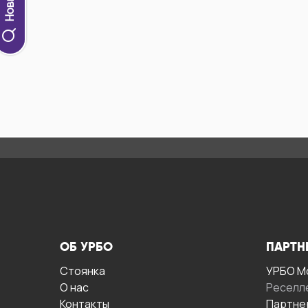
ОБ УРБО
ПАРТН
Стоянка
УРБО М
О нас
Реселл
Контакты
Партне