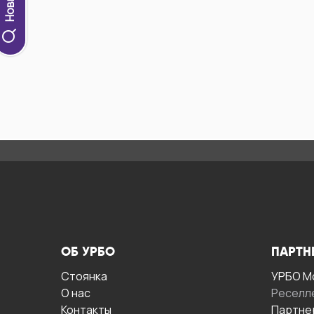
ОБ УРБО
ПАРТН
Стоянка
УРБО М
О нас
Реселл
Контакты
Партне