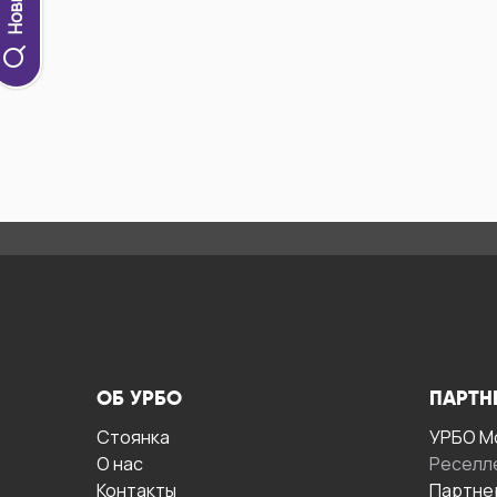
ОБ УРБО
ПАРТН
Стоянка
УРБО М
О нас
Реселл
Контакты
Партне