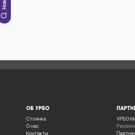
ОБ УРБО
ПАРТН
Стоянка
УРБО М
О нас
Реселл
Контакты
Партне