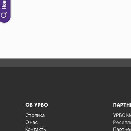
ОБ УРБО
ПАРТН
Стоянка
УРБО М
О нас
Реселл
Контакты
Партне