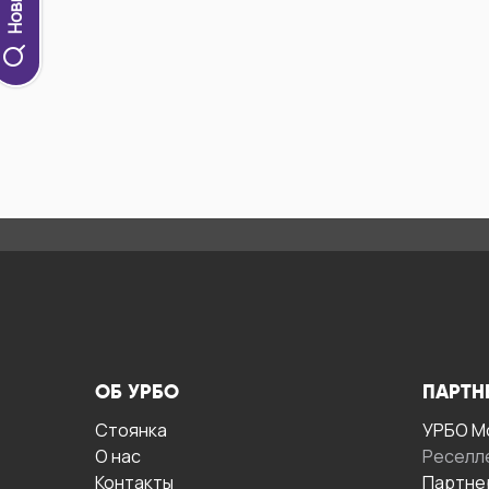
ОБ УРБО
ПАРТН
Стоянка
УРБО М
О нас
Реселл
Контакты
Партне