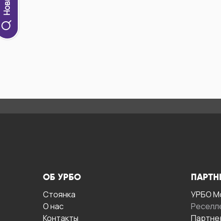
ОБ УРБО
ПАРТН
Стоянка
УРБО М
О нас
Реселл
Контакты
Партне