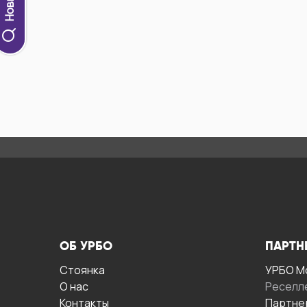
ОБ УРБО
ПАРТН
Стоянка
УРБО М
О нас
Реселл
Контакты
Партне