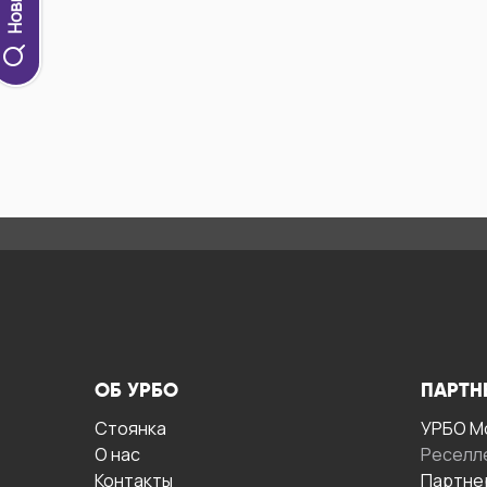
ОБ УРБО
ПАРТН
Стоянка
УРБО М
О нас
Реселл
Контакты
Партне