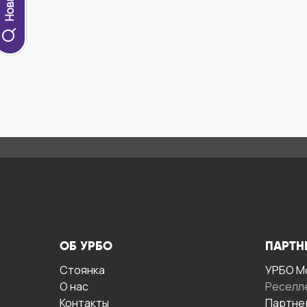
ОБ УРБО
ПАРТН
Стоянка
УРБО М
О нас
Реселл
Контакты
Партне