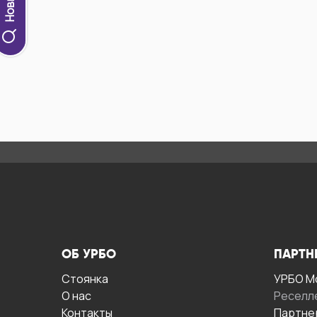
ОБ УРБО
ПАРТН
Стоянка
УРБО М
О нас
Реселл
Контакты
Партне