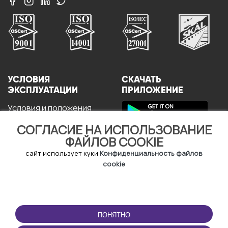
УСЛОВИЯ
СКАЧАТЬ
ЭКСПЛУАТАЦИИ
ПРИЛОЖЕНИЕ
Условия и положения
Политика
конфиденциальности
СОГЛАСИЕ НА ИСПОЛЬЗОВАНИЕ
Политика в отношении
ФАЙЛОВ COOKIE
файлов cookie
сайт использует куки
Конфиденциальность файлов
Пользовательское
Соглашение
cookie
ПОНЯТНО