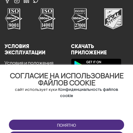
УСЛОВИЯ
СКАЧАТЬ
ЭКСПЛУАТАЦИИ
ПРИЛОЖЕНИЕ
Условия и положения
Политика
конфиденциальности
СОГЛАСИЕ НА ИСПОЛЬЗОВАНИЕ
Политика в отношении
ФАЙЛОВ COOKIE
файлов cookie
сайт использует куки
Конфиденциальность файлов
Пользовательское
Соглашение
cookie
ПОНЯТНО