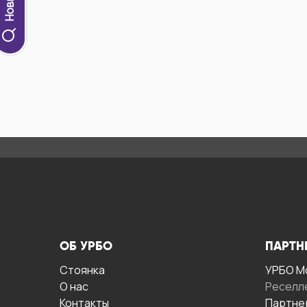
ОБ УРБО
ПАРТН
Стоянка
УРБО М
О нас
Реселл
Контакты
Партне