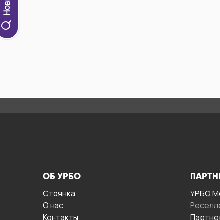
ОБ УРБО
ПАРТН
Стоянка
УРБО М
О нас
Реселл
Контакты
Партне